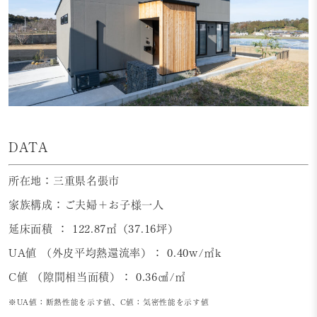
DATA
所在地：三重県名張市
家族構成：ご夫婦＋お子様一人
延床面積 ： 122.87㎡（37.16坪）
UA値 （外皮平均熱還流率）： 0.40w/㎡k
C値 （隙間相当面積）： 0.36㎠/㎡
※UA値：断熱性能を示す値、C値：気密性能を示す値