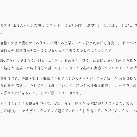
たちは”住む人の心を大切に”をモットーに昭和54年（1979年）設立以来、 「安
た。
お客様の大切な資産である住まいに関わる企業としての社会的責任を自覚し、 私たち
お客様との 信頼関係を築くことがもっとも重要であると考えております。
“家は買うものではなく、創るもの”です。他の誰とも違う、お客様の為だけの 家を私
して建物が 完成した時「自分で創った」ということを心から実感していただくことが 
営業をはじめ、設計・施工・事務に至るすべてのスタッフが「自分の家」を 造る気持
自分自身が 感動し、そして幸せを創っていける。私たちの仕事は素晴らしい仕事だと誇
ける喜びと責任をもって、 日々研鑽してまいります。
私たちはこれからも地元を中心に、安心、安全、健康を 基本に飽きることのない末永く
後、20年後に「ナカザトコウムテンで建ててよかった」と言っていただけるような、 