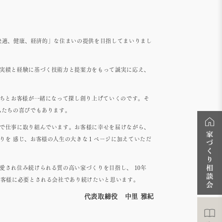
全、快適、健康、経済的」な住まいの提供を目指してまいりまし
は実績と経験に基づく技術力と提案力をもって誠実に応え、
たちとお客様が一緒になって探し創り上げていくのです。そ
私たちの喜びでもあります。
ちで仕事に取り組んでいます。お客様に幸せを届けながら、
りを 感じ、お客様の人生の大きな１ページに加えていただ
愛され住み続けられる質の高い家づくりを目指し、 10年
お客様に必要とされる会社であり続けたいと思います。
代表取締役 中里 雅紀