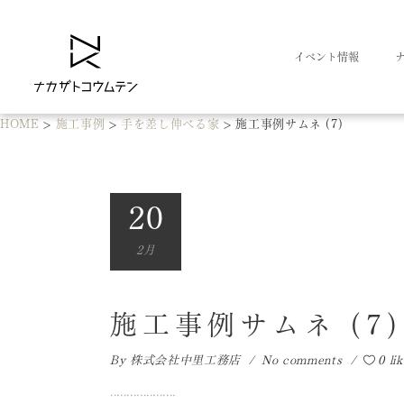
イベント情報
HOME
>
施工事例
>
手を差し伸べる家
>
施工事例サムネ (7)
20
2月
施工事例サムネ (7)
By
株式会社中里工務店
No comments
0 li