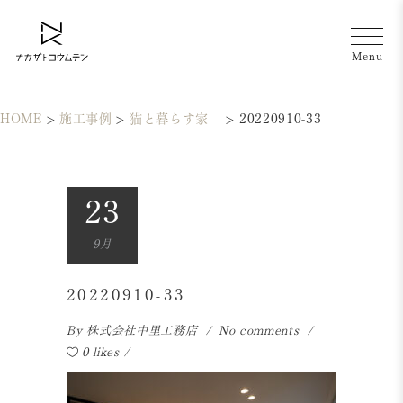
HOME
>
施工事例
>
猫と暮らす家
>
20220910-33
23
9月
20220910-33
By
株式会社中里工務店
No comments
0 likes