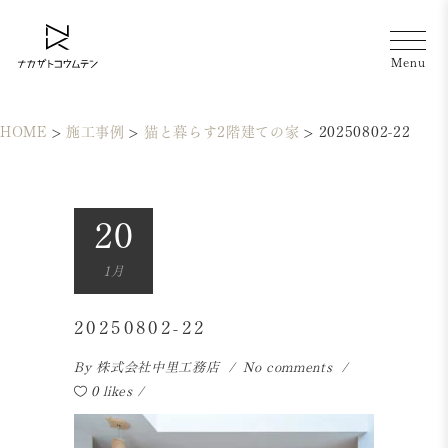
HOME
>
施工事例
>
猫と暮らす2階建ての家
>
20250802-22
20
1月
20250802-22
By
株式会社中里工務店
No comments
0 likes