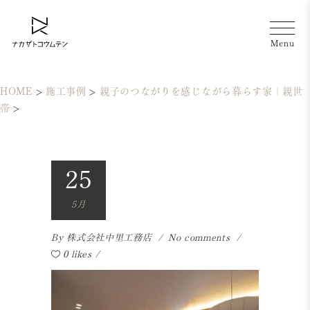
HOME
>
施工事例
>
親子のつながりを感じながら暮らす家｜親世
帯
>
25
5月
By
株式会社中里工務店
No comments
0 likes