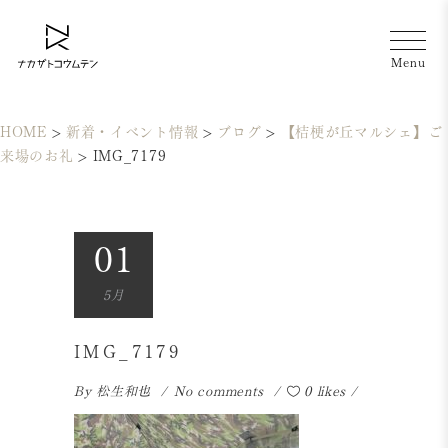
HOME
>
新着・イベント情報
>
ブログ
>
【桔梗が丘マルシェ】ご
来場のお礼
>
IMG_7179
01
5月
IMG_7179
By
松生和也
No comments
0 likes