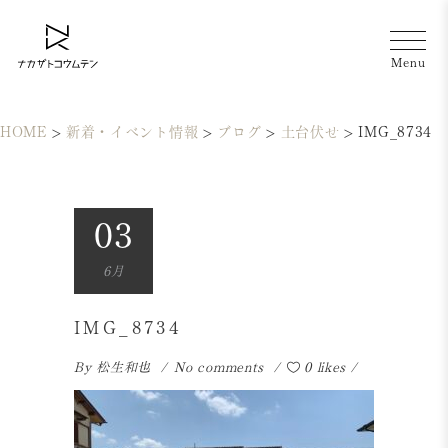
HOME
>
新着・イベント情報
>
ブログ
>
土台伏せ
>
IMG_8734
03
6月
IMG_8734
By
松生和也
No comments
0 likes