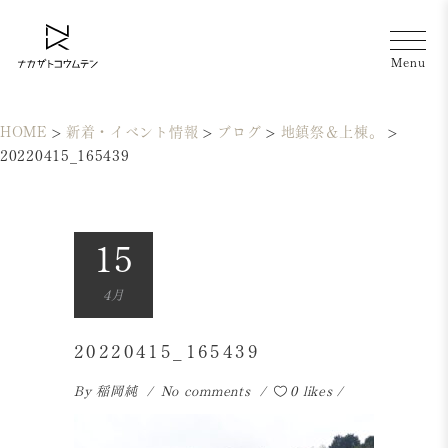
HOME
>
新着・イベント情報
>
ブログ
>
地鎮祭＆上棟。
>
20220415_165439
15
4月
20220415_165439
By
稲岡純
No comments
0 likes