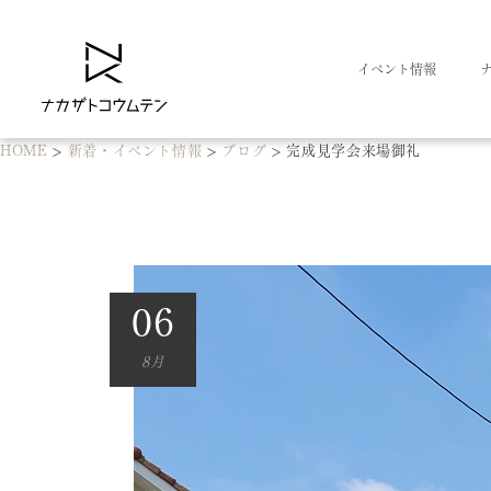
イベント情報
HOME
>
新着・イベント情報
>
ブログ
>
完成見学会来場御礼
06
8月