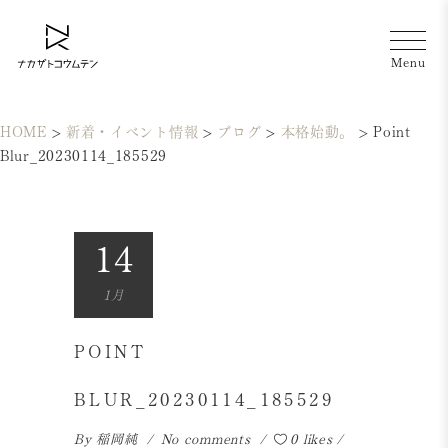
HOME
>
新着・イベント情報
>
ブログ
>
本格始動。
>
Point
Blur_20230114_185529
14
1月
POINT
BLUR_20230114_185529
By
稲岡純
No comments
0 likes