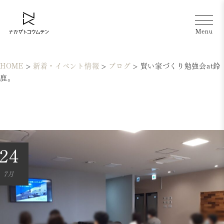
HOME
>
新着・イベント情報
>
ブログ
>
賢い家づくり勉強会at鈴
鹿。
24
7月