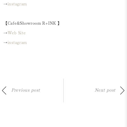
→
instagram
【Cafe&Showroom R+INK 】
→
Web Site
→
instagram
Previous post
Next post