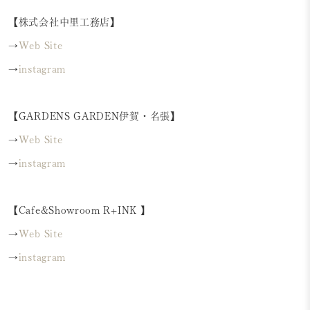
【株式会社中里工務店】
→
Web Site
→
instagram
【GARDENS GARDEN伊賀・名張】
→
Web Site
→
instagram
【Cafe&Showroom R+INK 】
→
Web Site
→
instagram