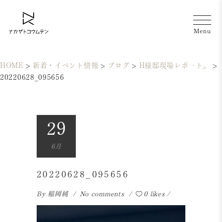
HOME
>
新着・イベント情報
>
ブログ
>
H様邸現場レポート。
>
20220628_095656
29
6月
20220628_095656
By
稲岡純
No comments
0 likes