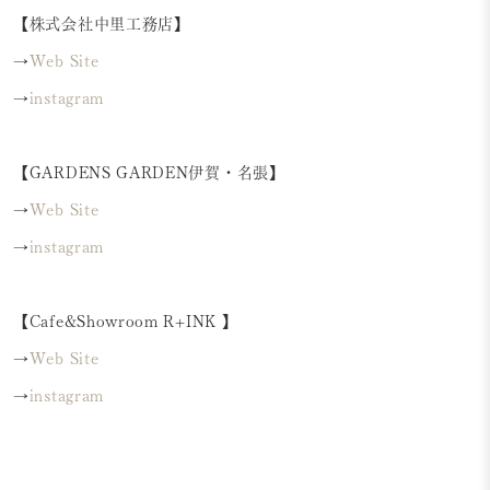
【株式会社中里工務店】
→
Web Site
→
instagram
【GARDENS GARDEN伊賀・名張】
→
Web Site
→
instagram
【Cafe&Showroom R+INK 】
→
Web Site
→
instagram