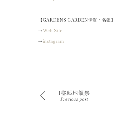
【GARDENS GARDEN伊賀・名張】
→
Web Site
→
instagram
I様邸地鎮祭
Previous post