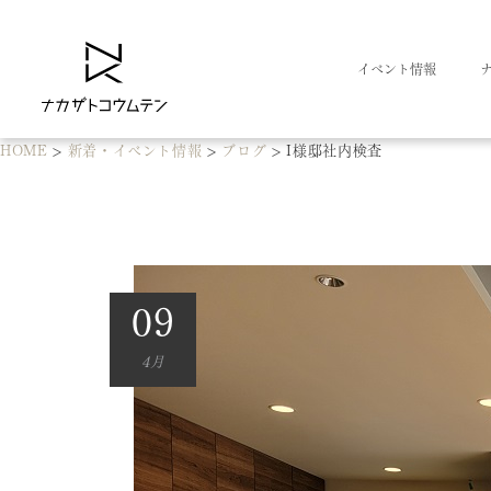
イベント情報
HOME
>
新着・イベント情報
>
ブログ
>
I様邸社内検査
09
4月