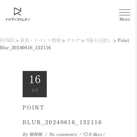
HOME
>
新着・イベント情報
>
ブログ
>
N様お引渡し
>
Point
Blur_20240616_132116
16
6月
POINT
BLUR_20240616_132116
By
稲岡純
No comments
0 likes