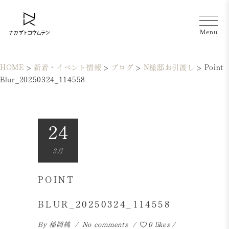
HOME
>
新着・イベント情報
>
ブログ
>
N様邸お引渡し
>
Point
Blur_20250324_114558
24
3月
POINT
BLUR_20250324_114558
By
稲岡純
No comments
0 likes