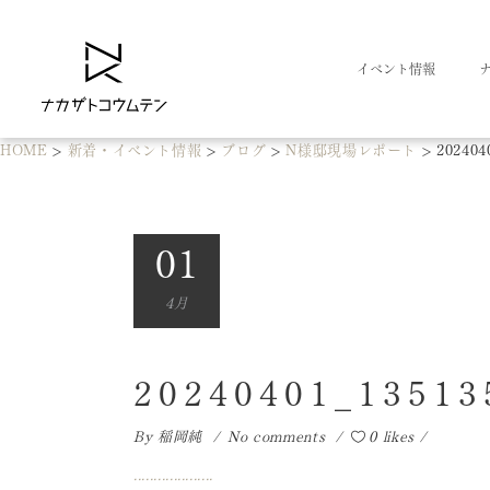
イベント情報
HOME
>
新着・イベント情報
>
ブログ
>
N様邸現場レポート
>
202404
01
4月
20240401_13513
By
稲岡純
No comments
0 likes