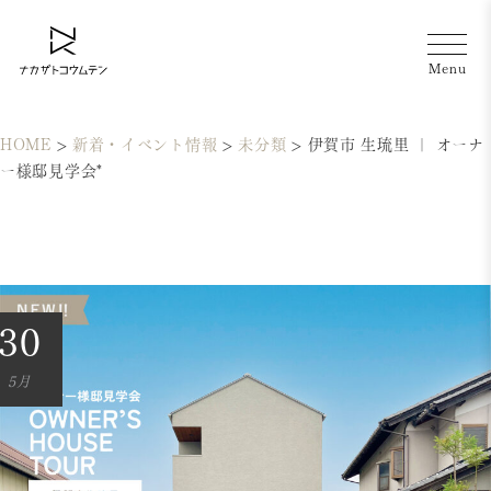
HOME
>
新着・イベント情報
>
未分類
>
伊賀市 生琉里 ｜ オーナ
ー様邸見学会*
30
5月