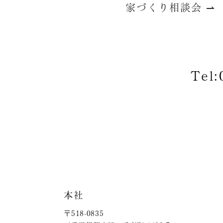
家づくり相談会 ⇀
Tel:
本社
〒518-0835