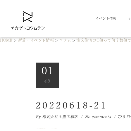
イベント情報
HOME
>
新着・イベント情報
>
コラム
>
注文住宅のC値って何？数値
01
4月
20220618-21
By
株式会社中里工務店
No comments
0 li