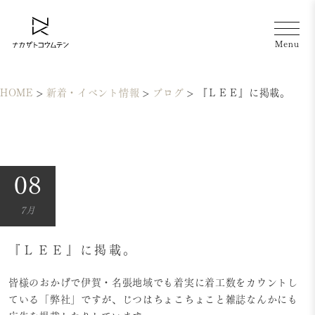
HOME
>
新着・イベント情報
>
ブログ
>
『ＬＥＥ』に掲載。
08
7月
『ＬＥＥ』に掲載。
皆様のおかげで伊賀・名張地域でも着実に着工数をカウントし
ている「弊社」ですが、じつはちょこちょこと雑誌なんかにも