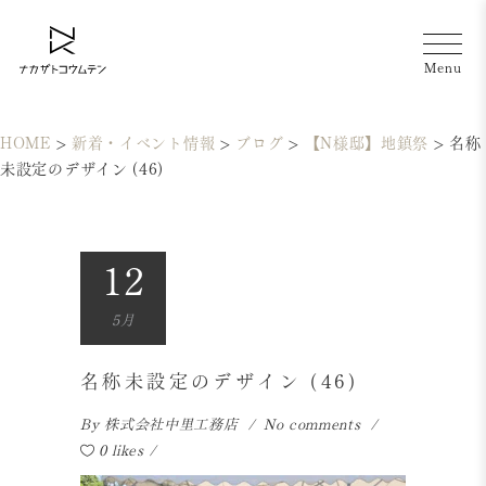
HOME
>
新着・イベント情報
>
ブログ
>
【N様邸】地鎮祭
>
名称
未設定のデザイン (46)
12
5月
名称未設定のデザイン (46)
By
株式会社中里工務店
No comments
0 likes