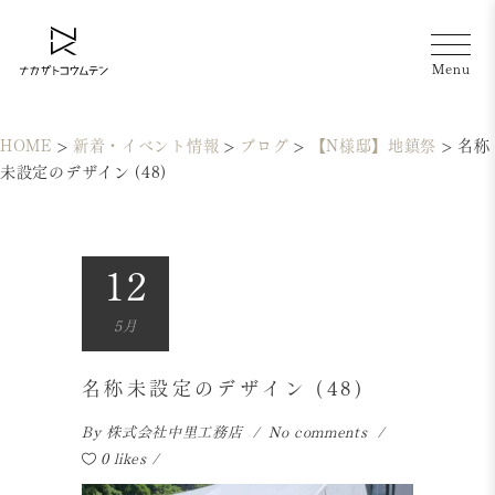
HOME
>
新着・イベント情報
>
ブログ
>
【N様邸】地鎮祭
>
名称
未設定のデザイン (48)
12
5月
名称未設定のデザイン (48)
By
株式会社中里工務店
No comments
0 likes