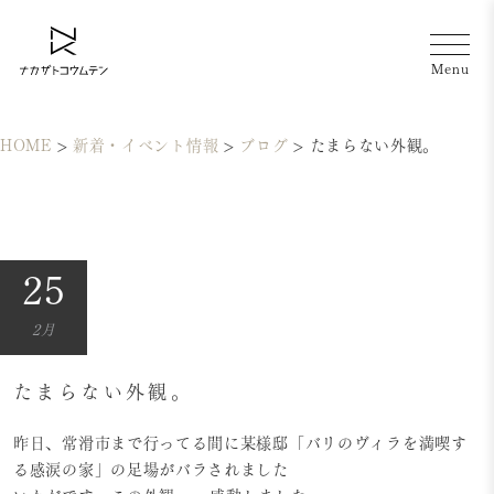
HOME
>
新着・イベント情報
>
ブログ
>
たまらない外観。
25
2月
たまらない外観。
昨日、常滑市まで行ってる間に某様邸「バリのヴィラを満喫す
る感涙の家」の足場がバラされました