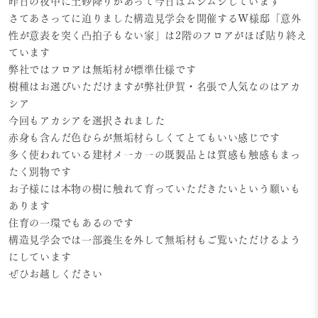
昨日の夜中に土砂降りがあって今日はムシムシしています
さてあさってに迫りました構造見学会を開催するW様邸「意外
性が意表を突く凸拍子もない家」は2階のフロアがほぼ貼り終え
ています
弊社ではフロアは無垢材が標準仕様です
樹種はお選びいただけますが弊社伊賀・名張で人気なのはアカ
シア
今回もアカシアを選択されました
赤身も含んだ色むらが無垢材らしくてとてもいい感じです
多く使われている建材メーカーの既製品とは質感も触感もまっ
たく別物です
お子様には本物の樹に触れて育っていただきたいという願いも
あります
住育の一環でもあるのです
構造見学会では一部養生を外して無垢材もご覧いただけるよう
にしています
ぜひお越しください