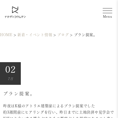
HOME
>
新着・イベント情報
>
ブログ
>
プラン提案。
02
7月
プラン提案。
昨夜はK様のアトリエ建築家によるプラン提案でした
約3週間前にヒアリングを行い、昨日までに土地決済や見学会で