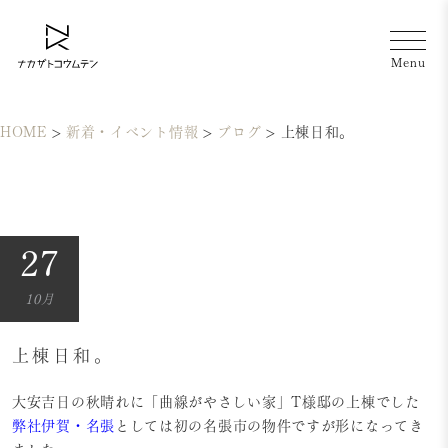
HOME
>
新着・イベント情報
>
ブログ
>
上棟日和。
27
10月
上棟日和。
大安吉日の秋晴れに「曲線がやさしい家」T様邸の上棟でした
弊社伊賀・名張
としては初の名張市の物件ですが形になってき