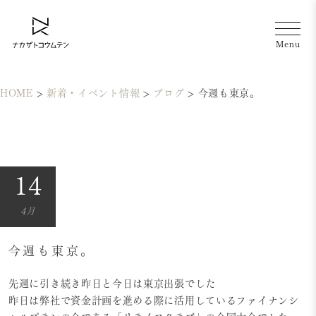
HOME
>
新着・イベント情報
>
ブログ
>
今週も東京。
14
4月
今週も東京。
先週に引き続き昨日と今日は東京出張でした
昨日は弊社で資金計画を進める際に活用しているファイナンシ