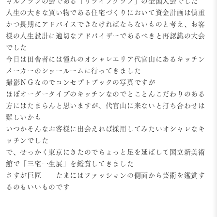
ャルプランの会である「リライフクラブ」の全国大会でした
人生の大きな買い物である住宅づくりにおいて資金計画は慎重
かつ長期にアドバイスできなければならないものと考え、お客
様の人生設計に適切なアドバイザーであるべきと再認識の大会
でした
今日は田舎者には憧れのオシャレエリア代官山にあるキッチン
メーカーのショールームに行ってきました
撮影ＮＧなのでコンセプトブックの写真ですが
ほぼオーダータイプのキッチンなのでとことんこだわりのある
方にはたまらんと思いますが、代官山に来ないと打ち合わせは
難しいかも
いつかそんなお客様に出会えれば採用してみたいオシャレなキ
ッチンでした
で、せっかく東京にきたのでちょっと足を延ばして国立新美術
館で「三宅一生展」を鑑賞してきました
さすが巨匠 たまにはファッションの側面から芸術を鑑賞す
るのもいいものです