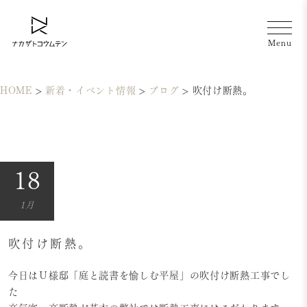
HOME
>
新着・イベント情報
>
ブログ
>
吹付け断熱。
18
1月
吹付け断熱。
今日はＵ様邸「庭と読書を愉しむ平屋」の吹付け断熱工事でし
た