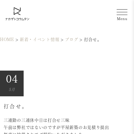
HOME
>
新着・イベント情報
>
ブログ
>
打合せ。
04
5月
打合せ。
三連勤の三連休中日は打合せ三昧
午前は弊社ではないのですが平屋新築のお見積り提出