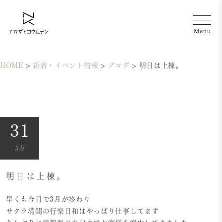
HOME
>
新着・イベント情報
>
ブログ
>
明日は上棟。
31
3月
明日は上棟。
早くも今日で3月が終わり
サクラ満開の行楽日和はやっぱり仕事してます