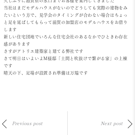
久しぶりに滋賀県の水口までお客様を案内してきました
当社はまだモデルハウスがないのでどうしても実際の建物をみ
たいという方で、見学会のタイミングが合わない場合はちょっ
と足を延ばしてもらって滋賀の加盟店のモデルハウスをお借り
します
新しい住宅団地でいろんな住宅会社のあるなかでひときわ存在
感があります
さすがアトリエ建築家と建てる弊社です
さて明日はいよいよM様邸「土間と吹抜けで繋がる家」の上棟
です
晴天の下、足場が設置され準備は万端です
Previous post
Next post