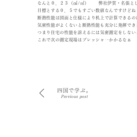
なんと０．２３（㎠/㎡）
弊社伊賀・名張とし
目標とする０．５でもすごい数値なんですけどね
断熱性能は図面と仕様により机上で計算できるの
気密性能がよくないと断熱性能も充分に発揮でき
つまり住宅の性能を訴えるには気密測定をしない
これで次の測定現場はプレッシャーかかるなぁ
四国で学ぶ。
Previous post