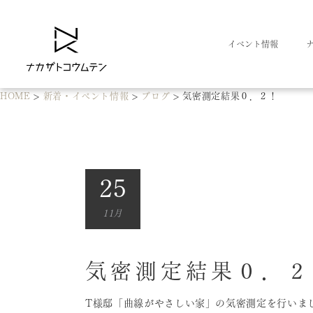
イベント情報
HOME
>
新着・イベント情報
>
ブログ
>
気密測定結果０．２！
25
11月
気密測定結果０．２
T様邸「曲線がやさしい家」の気密測定を行いま