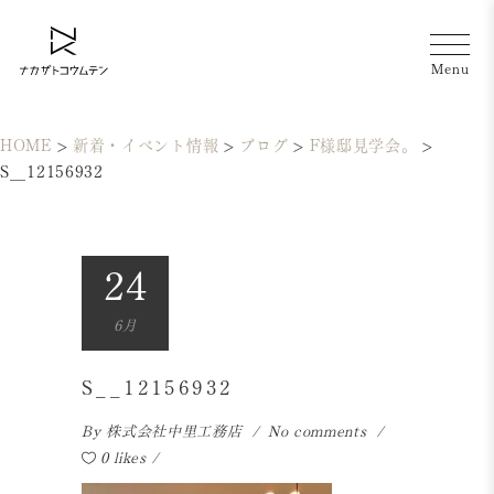
HOME
>
新着・イベント情報
>
ブログ
>
F様邸見学会。
>
S__12156932
24
6月
S__12156932
By
株式会社中里工務店
No comments
0 likes