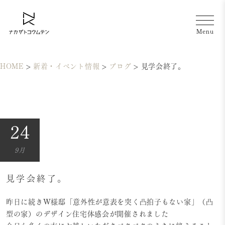
HOME
>
新着・イベント情報
>
ブログ
>
見学会終了。
24
9月
見学会終了。
昨日に続きW様邸「意外性が意表を突く凸拍子もない家」（凸
型の家）のデザイン住宅体感会が開催されました