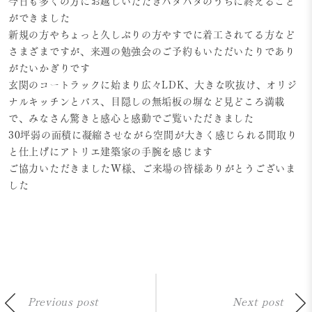
今日も多くの方にお越しいただきバタバタのうちに終えること
ができました
新規の方やちょっと久しぶりの方やすでに着工されてる方など
さまざまですが、来週の勉強会のご予約もいただいたりであり
がたいかぎりです
玄関のコートラックに始まり広々LDK、大きな吹抜け、オリジ
ナルキッチンとバス、目隠しの無垢板の塀など見どころ満載
で、みなさん驚きと感心と感動でご覧いただきました
30坪弱の面積に凝縮させながら空間が大きく感じられる間取り
と仕上げにアトリエ建築家の手腕を感じます
ご協力いただきましたW様、ご来場の皆様ありがとうございま
した
Previous post
Next post