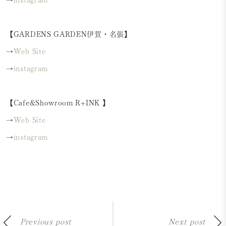
→
instagram
【GARDENS GARDEN伊賀・名張】
→
Web Site
→
instagram
【Cafe&Showroom R+INK 】
→
Web Site
→
instagram
Previous post
Next post