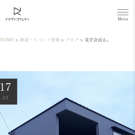
HOME
>
新着・イベント情報
>
ブログ
>
見学会迫る。
17
2月