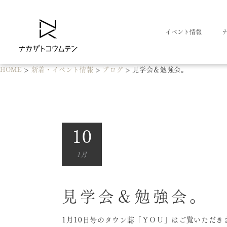
イベント情報
HOME
>
新着・イベント情報
>
ブログ
>
見学会＆勉強会。
10
1月
見学会＆勉強会。
1月10日号のタウン誌「ＹＯＵ」はご覧いただき