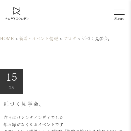
HOME
>
新着・イベント情報
>
ブログ
>
近づく見学会。
15
2月
近づく見学会。
昨日はバレンタインデイでした
年々縁がなくなるイベントです