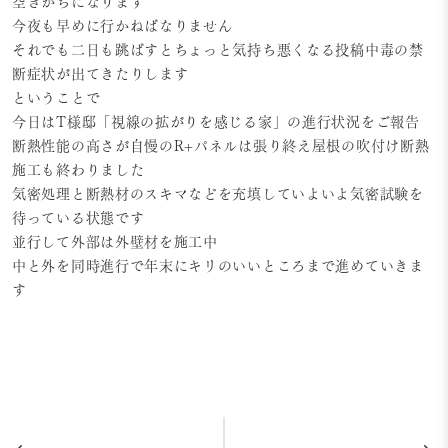
空きがちになります
今夜も早めに行かねばなりません
それでも二日も跳ばすとちょっと気持ち悪くなる投稿中毒の禁
断症状が出てきたりします
ということで
今日はT様邸「視線の拡がりを感じる家」の進行状況をご報告
断熱性能の高さが自慢のR+パネルは張り終え屋根の吹付け断熱
施工も終わりました
気密処理と断熱材のスキマなどを充填していよいよ気密試験を
待っている状態です
並行して外部は外壁材を施工中
中と外を同時進行で年末にキリのいいところまで進めていきま
す