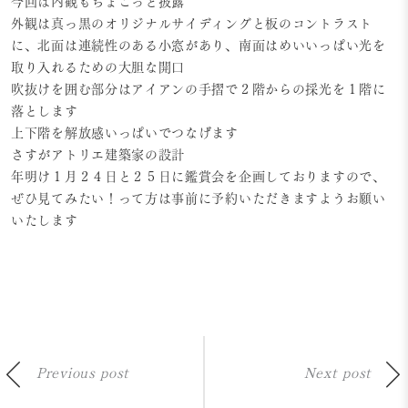
今回は内観もちょこっと披露
外観は真っ黒のオリジナルサイディングと板のコントラスト
に、北面は連続性のある小窓があり、南面はめいいっぱい光を
取り入れるための大胆な開口
吹抜けを囲む部分はアイアンの手摺で２階からの採光を１階に
落とします
上下階を解放感いっぱいでつなげます
さすがアトリエ建築家の設計
年明け１月２４日と２５日に鑑賞会を企画しておりますので、
ぜひ見てみたい！って方は事前に予約いただきますようお願い
いたします
Previous post
Next post