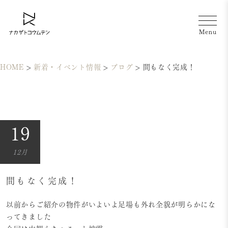
HOME
>
新着・イベント情報
>
ブログ
>
間もなく完成！
19
12月
間もなく完成！
以前からご紹介の物件がいよいよ足場も外れ全貌が明らかにな
ってきました