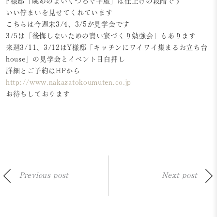
F様邸「眺めのよいくつろぐ平屋」は仕上げの段階です
いい佇まいを見せてくれています
こちらは今週末3/4、3/5が見学会です
3/5は「後悔しないための賢い家づくり勉強会」もあります
来週3/11、3/12はY様邸「キッチンにワイワイ集まるお立ち台
house」の見学会とイベント目白押し
詳細とご予約はHPから
http://www.nakazatokoumuten.co.jp
お待ちしております
Previous post
Next post