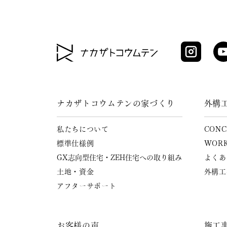
ナカザトコウムテンの家づくり
外構
私たちについて
CONC
標準仕様例
WOR
GX志向型住宅・ZEH住宅への
取り組み
よくあ
土地・資金
外構工
アフターサポート
お客様の声
施工