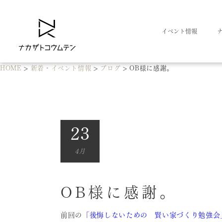
イベント情報
HOME
>
新着・イベント情報
>
ブログ
>
OB様に感謝。
23
4月
OB様に感謝。
前回の
「後悔しないための 賢い家づくり勉強会