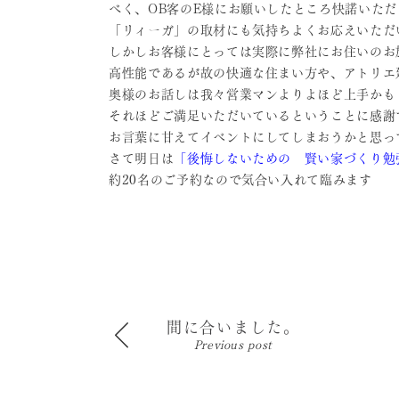
べく、OB客のE様にお願いしたところ快諾いた
「リィーガ」の取材にも気持ちよくお応えいただ
しかしお客様にとっては実際に弊社にお住いのお
高性能であるが故の快適な住まい方や、アトリエ
奥様のお話しは我々営業マンよりよほど上手かも
それほどご満足いただいているということに感謝
お言葉に甘えてイベントにしてしまおうかと思っ
さて明日は
「後悔しないための 賢い家づくり勉
約20名のご予約なので気合い入れて臨みます
間に合いました。
Previous post