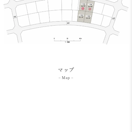
マップ
– Map –