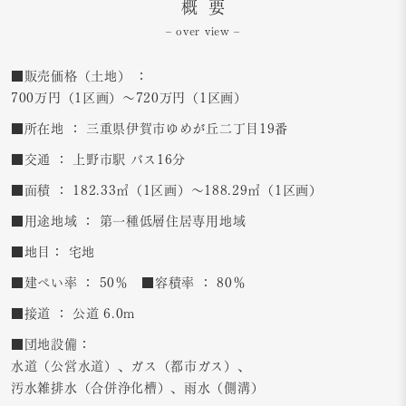
概 要
– over view –
■販売価格（土地） ：
700万円（1区画）〜720万円（1区画）
■所在地 ： 三重県伊賀市ゆめが丘二丁目19番
■交通 ： 上野市駅 バス16分
■面積 ： 182.33㎡（1区画）〜188.29㎡（1区画）
■用途地域 ： 第一種低層住居専用地域
■地目： 宅地
■建ぺい率 ： 50％ ■容積率 ： 80％
■接道 ： 公道 6.0m
■団地設備：
水道（公営水道）、ガス（都市ガス）、
汚水雑排水（合併浄化槽）、雨水（側溝）