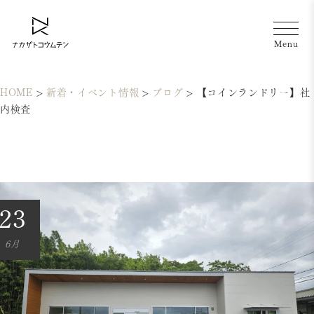
HOME
>
新着・イベント情報
>
ブログ
>
【コインランドリー】社
内検査
23
6月