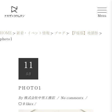
HOME
>
新着・イベント情報
>
ブログ
>
【F様邸】地鎮祭
>
photo1
11
5月
PHOTO1
By
株式会社中里工務店
No comments
0 likes